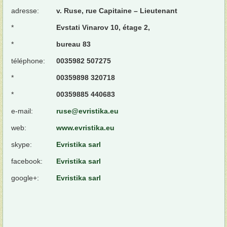
adresse:
v. Ruse, rue Capitaine – Lieutenant
*
Еvstati Vinarov 10, étage 2,
*
bureau 83
téléphone:
0035982 507275
*
00359898 320718
*
00359885 440683
e-mail:
ruse@evristika.eu
web:
www.evristika.eu
skype:
Evristika sarl
facebook:
Evristika sarl
google+:
Evristika sarl