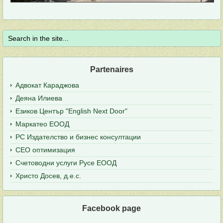
Partenaires
Адвокат Караджова
Деяна Илиева
Езиков Център "English Next Door"
Маркатео ЕООД
РС Издателство и бизнес консултации
СЕО оптимизация
Счетоводни услуги Русе ЕООД
Христо Досев, д.е.с.
Facebook page