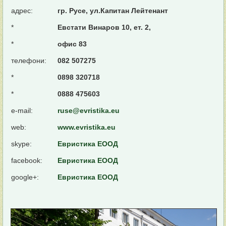
адрес:
гр. Русе, ул.Капитан Лейтенант
*
Евстати Винаров 10, ет. 2,
*
офис 83
телефони:
082 507275
*
0898 320718
*
0888 475603
e-mail:
ruse@evristika.eu
web:
www.evristika.eu
skype:
Евристика ЕООД
facebook:
Евристика ЕООД
google+:
Евристика ЕООД