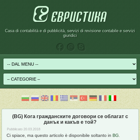
Casa di contabilità e di pubblicità, servizi di revisione contabile e servizi
giuridici
(BG) Кога гражданските договори се облагат с
данък и какъв е той?
Pubblicato
20.03.2018
Ci spiace, ma questo articolo è disponibile soltanto in
BG
.