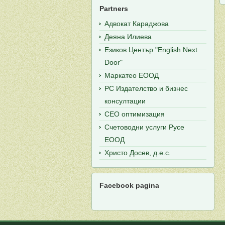
Partners
Адвокат Караджова
Деяна Илиева
Езиков Център "English Next
Door"
Маркатео ЕООД
РС Издателство и бизнес
консултации
СЕО оптимизация
Счетоводни услуги Русе
ЕООД
Христо Досев, д.е.с.
Facebook pagina