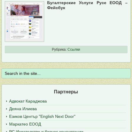
Бугалтерские Услуги Русе ЕООД –
Фейсбук
Рубрика:
Ссылки
Партнеры
Адвокат Караджова
Деяна Илиева
Езиков Център "English Next Door"
Маркатео ЕООД
РС Издателство и бизнес консултации