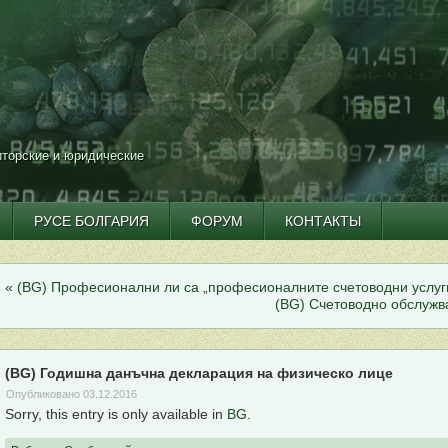
иторские и юридические
РУСЕ БОЛГАРИЯ
ФОРУМ
КОНТАКТЫ
«
(BG) Професионални ли са „професионалните счетоводни услуг
(BG) Счетоводно обслужв
(BG) Годишна данъчна декларация на физическо лице
Опубликовано
03.12.2016
Sorry, this entry is only available in
BG
.