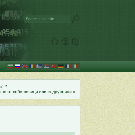
и” ?
ане от собственици или съдружници
»