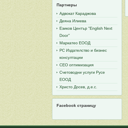
Партнеры
Адвокат Караджова
Деяна Илиева
Езиков Център "English Next
Door"
Маркатео ЕООД
РС Издателство и бизнес
консултации
СЕО оптимизация
Счетоводни услуги Русе
ЕООД
Христо Досев, д.е.с.
Facebook страницу