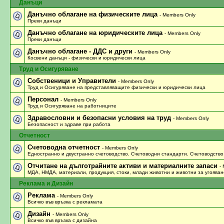
Данъци
Данъчно облагане на физическите лица
- Members Only
Преки данъци
Данъчно облагане на юридическите лица
- Members Only
Преки данъци
Данъчно облагане - ДДС и други
- Members Only
Косвени данъци - физически и юридически лица
Труд и Осигуряване
Собственици и Управители
- Members Only
Труд и Осигуряване на представляващите физически и юридически лица
Персонал
- Members Only
Труд и Осигуряване на работниците
Здравословни и безопасни условия на труд
- Members Only
Безопасност и здраве при работа
Отчетност
Счетоводна отчетност
- Members Only
Едностранно и двустранно счетоводство. Счетоводни стандарти. Счетоводство
Отчитане на дълготрайните активи и материалните запаси
-
МДА, НМДА, материали, продукция, стоки, млади животни и животни за угояван
Реклама и Дизайн
Реклама
- Members Only
Всичко във връзка с рекламата
Дизайн
- Members Only
Всичко във връзка с дизайна