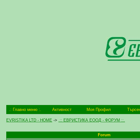
.: Главно меню :.
Активност
Моя Профил
Търсе
EVRISTIKA LTD - HOME
->
.:: ЕВРИСТИКА ЕООД - ФОРУМ ::.
Forum