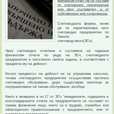
финансов отчет не се съставя
от счетоводно предприятие
или друг съставител, а от
собственици или съдружници.
Счетоводната фирма, може
да се характеризира като
счетоводно предприятие по
Закона за
счетоводството(ЗСч)
Чрез счетоводно отчитане и съставяне на годишни
финансови отчети по реда на ЗСч, счетоводното
предприятие е изпълнило своята задача, в съответствие с
предмета му на дейност.
Когато предметът на дейност не се упражнява напълно,
тогава счетоводното предприятие осъществява частично
счетоводно обслужване, дори съществува хипотеза за
неупражняване на такова обслужване, въобще.
Както е визирано в чл.17 от ЗСч “междинните, годишните и
консолидираните отчети на предприятията се съставят от
такива физически лица, които са в трудово, служебно или
облигационно правоотношение с предприятието, или от
счетоводни предприятия”.