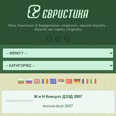
Oίκος λογιστικών & διαφημιστικών υπηρεσιών, ορκωτοί λογιστές –
ελεγκτές και νομικές υπηρεσίες
М и Н Консулт ДЗЗД 2007
Published
08.10.2013
korona-dzzd-2007