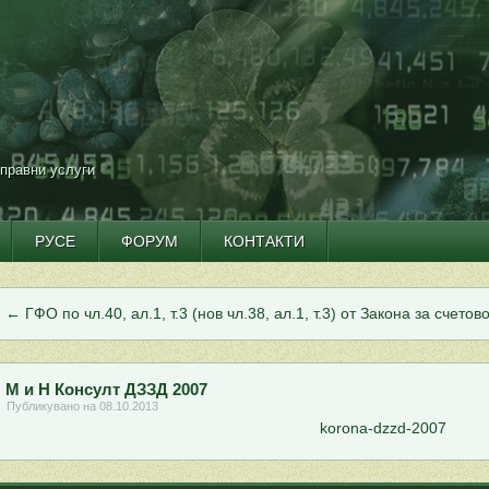
 правни услуги
РУСЕ
ФОРУМ
КОНТАКТИ
←
ГФО по чл.40, ал.1, т.3 (нов чл.38, ал.1, т.3) от Закона за счетов
М и Н Консулт ДЗЗД 2007
Публикувано на
08.10.2013
korona-dzzd-2007