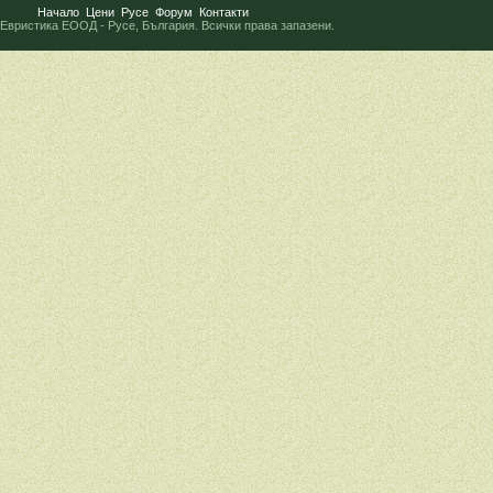
Начало
Цени
Русе
Форум
Контакти
 Евристика ЕООД - Русе, България. Всички права запазени.