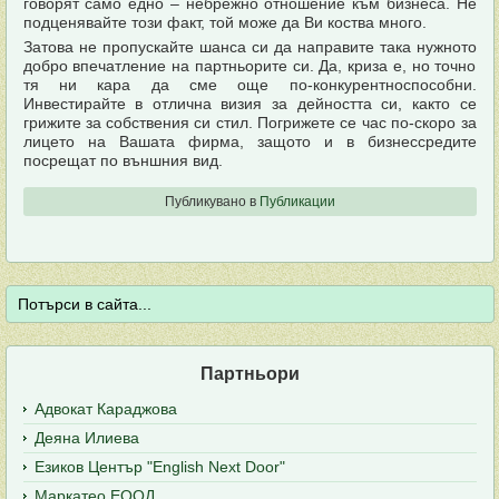
говорят само едно – небрежно отношение към бизнеса. Не
подценявайте този факт, той може да Ви коства много.
Затова не пропускайте шанса си да направите така нужното
добро впечатление на партньорите си. Да, криза е, но точно
тя ни кара да сме още по-конкурентноспособни.
Инвестирайте в отлична визия за дейността си, както се
грижите за собствения си стил. Погрижете се час по-скоро за
лицето на Вашата фирма, защото и в бизнессредите
посрещат по външния вид.
Публикувано в
Публикации
Партньори
Адвокат Караджова
Деяна Илиева
Езиков Център "English Next Door"
Маркатео ЕООД