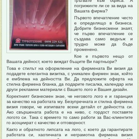
тръгвате към офиса. А
погрижихте ли се за вида на
Вашата фирма?
Първото впечатление често
е определящо в бизнеса.
Добрите бизнесмени знаят,
че първо впечатление се
създава само веднъж и
трудно може да бъде
променено.
Кое е първото нещо от
Вашата дейност, което виждат бъщите Ви партньори?
Това е стилът на оформление на фирмената Ви визия да
подадете елегантна визитка, с уникален фирмен знак, който
е емблема на дейността Ви. Да предложите оферта на
стилна фирмена бланка, да подарите писалка, календар или
други рекламни материали с Вашето лого и Вашия дизайн.
Коректният бизнесмен знае, че неговото лого е и гаранция
за качество на работата му. Безупречната и стилна фирмена
визия говори, че изпипвате всеки детайл от дейността си.
Ако свършената работа е на ниво, с гордост поставяте
логото си. Така с времето то само работи за Вас-клиентите
го асоциират с качество и отговорност.
Както и обратното липсата на лого, с което да гарантирате
работата си, хаотичната и неграмотна фирмена визия