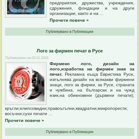
предприятия, дружества, учреждения,
сдружения, фондации и на други
организации, както и на …
Прочети повече
»
Публикувано в
Публикации
Лого за фирмен печат в Русе
Публикувано на
03.01.2018
Фирмено лого, дизайн на
лого,изработка на фирмен знак за
печат.
Рекламна къща Евристика Русе,
изпълнява дизайн на всякакви фирмени
знаци, лого за фирми, за Русе, страната
и чужбина, на български и на чужд
език,на обикновени (дървени печати);
кръгли;елипсовидни;правоъгълни;квадратни;микропорести;
восъчни;сухи печати …
Прочети повече
»
Публикувано в
Публикации