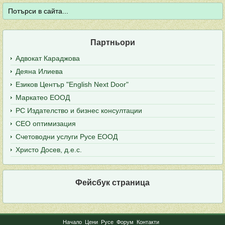
Партньори
Адвокат Караджова
Деяна Илиева
Езиков Център "English Next Door"
Маркатео ЕООД
РС Издателство и бизнес консултации
СЕО оптимизация
Счетоводни услуги Русе ЕООД
Христо Досев, д.е.с.
Фейсбук страница
Начало
Цени
Русе
Форум
Контакти