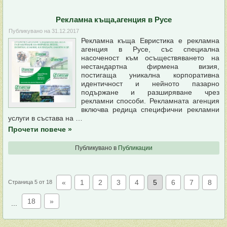
Рекламна къща,агенция в Русе
Публикувано на
31.12.2017
Рекламна къща Евристика е рекламна
агенция в Русе, със специална
насоченост към осъществяването на
нестандартна фирмена визия,
постигаща уникална корпоративна
идентичност и нейното пазарно
подържане и разширяване чрез
рекламни способи. Рекламната агенция
включва редица специфични рекламни
услуги в състава на …
Прочети повече
»
Публикувано в
Публикации
«
1
2
3
4
5
6
7
8
Страница 5 от 18
18
»
...