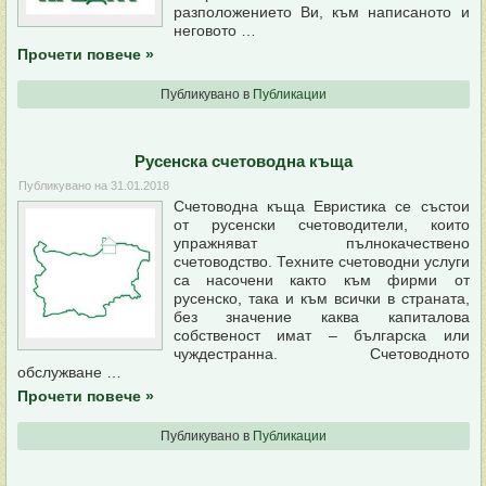
разположението Ви, към написаното и
неговото …
Прочети повече
»
Публикувано в
Публикации
Русенска счетоводна къща
Публикувано на
31.01.2018
Счетоводна къща Евристика се състои
от русенски счетоводители, които
упражняват пълнокачествено
счетоводство. Техните счетоводни услуги
са насочени както към фирми от
русенско, така и към всички в страната,
без значение каква капиталова
собственост имат – българска или
чуждестранна. Счетоводното
обслужване …
Прочети повече
»
Публикувано в
Публикации