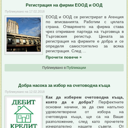
Регистрация на фирми ЕООД и ООД
Публикувано на
17.02.2018
ЕООД и ООД се регистрират в Агенция
по вписванията. Работим с цялата
страна. Отварянето на фирма става
чрез откриване партида на търговеца в
Търговския регистър. Цената за
регистрация на фирмите е добра и се
определя самостоятелно за всяка
регистрация. След …
Прочети повече
»
Публикувано в
Публикации
Добра насока за избор на счетоводна къща
Публикувано на
12.02.2018
Как да изберем счетоводна къща,
която да е добра?
Перфектните
основни начини, за да сме напълно
удоволетворени от избора на
счетоводна къща, ще са на Ваше
разположение, след като прочетете
изчерпателно нашите съвети. От