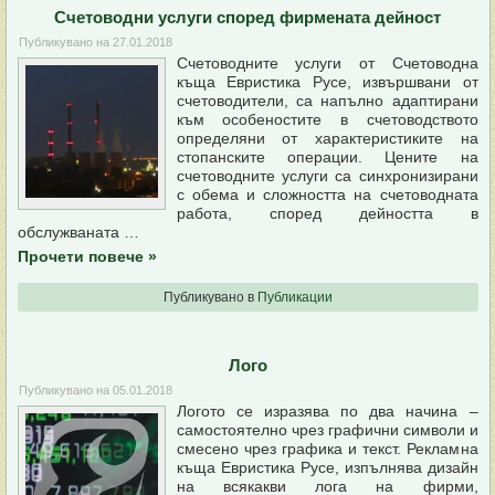
Счетоводни услуги според фирмената дейност
Публикувано на
27.01.2018
Счетоводните услуги от Счетоводна
къща Евристика Русе, извършвани от
счетоводители, са напълно адаптирани
към особеностите в счетоводството
определяни от характеристиките на
стопанските операции. Цените на
счетоводните услуги са синхронизирани
с обема и сложността на счетоводната
работа, според дейността в
обслужваната …
Прочети повече
»
Публикувано в
Публикации
Лого
Публикувано на
05.01.2018
Логото се изразява по два начина –
самостоятелно чрез графични символи и
смесено чрез графика и текст. Рекламна
къща Евристика Русе, изпълнява дизайн
на всякакви лога на фирми,