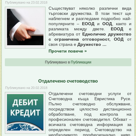
Публикувано на
23.02.2018
Съществуват няколко различни вида
търговски дружества. В този текст ще
наблегнем и разгледаме подробно най-
популярните –
ЕООД
и
ООД
, както и
разликата между двете.
ЕООД
е
абревиатура от
Еднолично дружество
с ограничена отговорност, ООД
от
своя страна е
Дружество …
Прочети повече
»
Публикувано в
Публикации
Отдалечено счетоводство
Публикувано на
20.02.2018
Отдалечени счетоводни услуги от
Счетоводна къща Евристика Русе.
Пълно счетоводно обслужване,
посредством цялостно дистанционно
обработване, под контрола на
професионален счетоводител. Обхват –
всичката счетоводна информация за
определен период. Счетоводство на
необходимото професионално ниво.